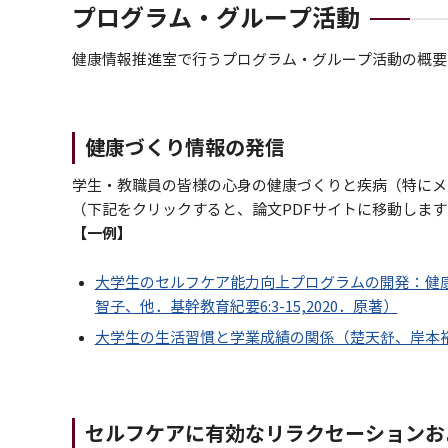
プログラム・グループ活動
健康情報推進室で行うプログラム・グループ活動の概要
健康づくり情報の発信
学生・教職員の皆様の心身の健康づくりと疾病（特にメ
（下記をクリックすると、論文PDFサイトに移動しま
【一例】
大学生のセルフケア能力向上プログラムの開発：健
智子、他．基幹教育紀要6:3-15,2020．原著）
大学生の生活習慣と学業成績の関係（楚天舒、岸本裕歩．健
セルフケアに有効なリラクセーションお