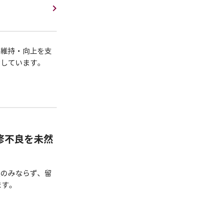
の維持・向上を支
動しています。
修不良を未然
生のみならず、留
ます。