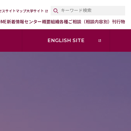
セス
サイトマップ
大学サイト
OME
新着情報
センター概要
組織
各種ご相談（相談内容別）
刊行物
ENGLISH SITE