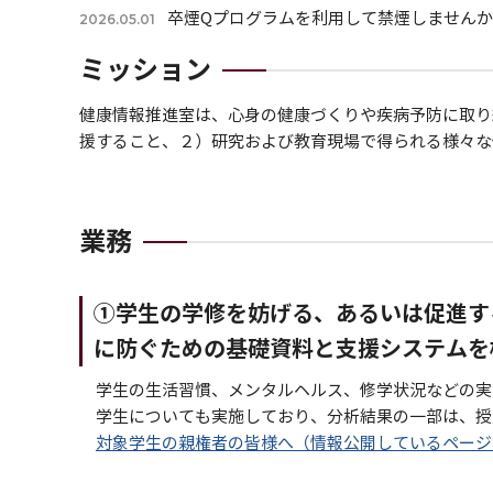
卒煙Qプログラムを利用して禁煙しません
2026.05.01
ミッション
【新刊行物】キャンパスヘルスNo.13（20
2026.04.01
健康情報推進室は、心身の健康づくりや疾病予防に取り
【重要】令和8年度学生定期健康診断のお知
2026.02.20
援すること、２）研究および教育現場で得られる様々な
Notice: Annual Health Checkup for stude
感染症の注意喚起について
2025.12.08
業務
①学生の学修を妨げる、あるいは促進す
に防ぐための基礎資料と支援システムを
学生の生活習慣、メンタルヘルス、修学状況などの実
学生についても実施しており、分析結果の一部は、授
対象学生の親権者の皆様へ（情報公開しているページ