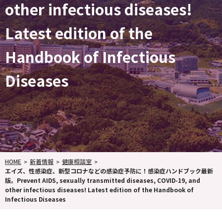
other infectious diseases!
Latest edition of the
Handbook of Infectious
Diseases
HOME
新着情報
健康相談室
エイズ、性感染症、新型コロナなどの感染症予防に！感染症ハンドブック最新
版。Prevent AIDS, sexually transmitted diseases, COVID-19, and
other infectious diseases! Latest edition of the Handbook of
Infectious Diseases