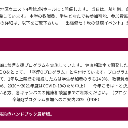
都地区ウエスト4号館2階ホールにて開催します。 当日は、肺年齢、
機しています。 本学の教職員、学生どなたでも参加可能、参加費
間の詳細は、以下をご覧下さい。 「出張健セ！秋の健康イベント」
様に禁煙支援プログラムを実施しています。 健康相談室で開発し
らQをとって、「卒煙Qプログラム」と名付けています。プログラ
、1年以上禁煙を継続した方は学生参加者のうち24.3%、教職員
の結果、2020～2021年度はCOVID-19のため中止） 今年こそは…
いる方、各キャンパスの健康相談室までご相談ください。（プログ
 卒煙Qプログラム参加へのご案内2025（PDF）
感染症ハンドブック最新版。