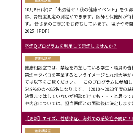
健康相談室
10月8日(水)に「出張健セ！秋の健康イベント」を伊
齢、骨密度測定の測定ができます。医師と保健師が待
す。 皆さまのご参加をお待ちしています。 場所や時
2025（PDF）
卒煙Qプログラムを利用して禁煙しませんか？
健康相談室
健康相談室では、禁煙を希望している学生・職員の皆
禁煙＝タバコを卒業するというイメージと九州大学か
ては以下をご覧ください。 このプログラムに参加して
54.9%ののべ85名になります。（2010～2023年度
決意まではしていないが相談だけでも・・・と思って
や内容については、担当医師との面談後に決定します）
【更新】エイズ、性感染症、海外での感染症予防に！
健康相談室