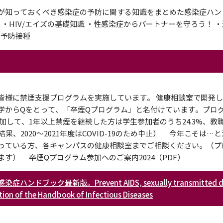
が知っておくべき感染症の予防に関する知識をまとめた感染症ハン
 ・HIV/エイズの基礎知識 ・性感染症からパートナーを守ろう！ 
と予防接種
様に禁煙支援プログラムを実施しています。 健康相談室で開発し
学からQをとって、「卒煙Qプログラム」と名付けています。プロ
して、1年以上禁煙を継続した方は学生参加者のうち24.3%、教
の結果、2020～2021年度はCOVID-19のため中止） 今年こそは
っている方、各キャンパスの健康相談室までご相談ください。（プ
す） 卒煙Qプログラム参加へのご案内2024（PDF）
新版。Prevent AIDS, sexually transmitted dis
tion of the Handbook of Infectious Diseases