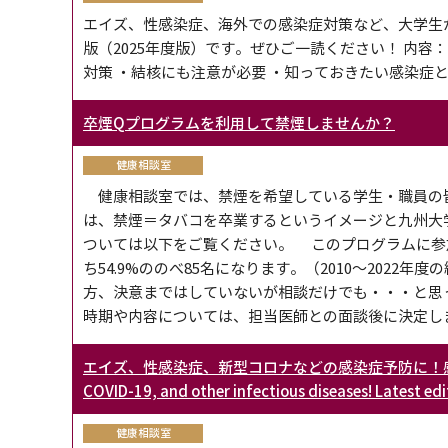
エイズ、性感染症、海外での感染症対策など、大学生
版（2025年度版）です。ぜひご一読ください！ 内容：
対策 ・結核にも注意が必要 ・知っておきたい感染症
卒煙Qプログラムを利用して禁煙しませんか？
健康相談室
健康相談室では、禁煙を希望している学生・職員の皆
は、禁煙＝タバコを卒業するというイメージと九州大
ついては以下をご覧ください。 このプログラムに参加
ち54.9%ののべ85名になります。（2010～2022年度
方、決意まではしていないが相談だけでも・・・と思
時期や内容については、担当医師との面談後に決定しま
エイズ、性感染症、新型コロナなどの感染症予防に！感染症ハンドブック最
COVID-19, and other infectious diseases! Latest edi
健康相談室