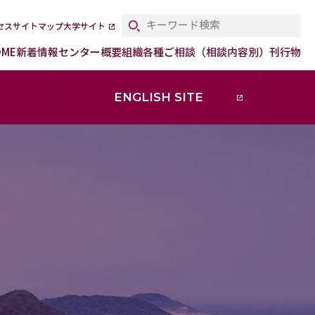
セス
サイトマップ
大学サイト
OME
新着情報
センター概要
組織
各種ご相談（相談内容別）
刊行物
ENGLISH SITE