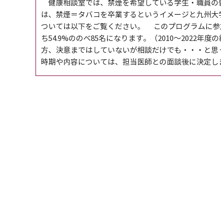
健康相談室では、禁煙を希望している学生・職員の皆
は、禁煙＝タバコを卒業するというイメージと九州大
ついては以下をご覧ください。 このプログラムに参加
ち54.9%ののべ85名になります。（2010～2022年度
方、決意まではしていないが相談だけでも・・・と思
時期や内容については、担当医師との面談後に決定しま