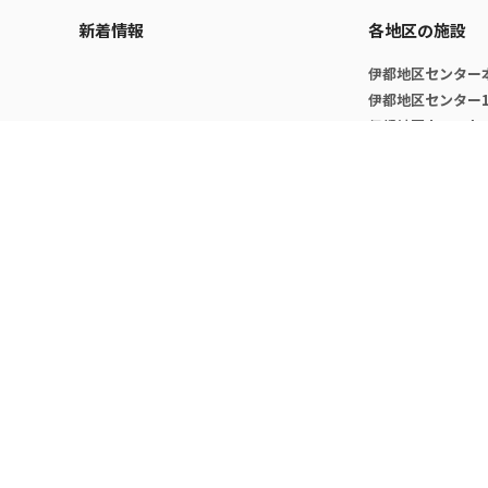
新着情報
各地区の施設
伊都地区センター
伊都地区センター
伊都地区ウエスト
病院地区分室
筑紫地区分室
大橋地区分室
センター概要
組織
センター長挨拶
コーディネート室
センター沿革
健康相談室
スタッフ
学生相談室
大学院・開講科目について
インクルージョン
ミッション
健康情報推進室