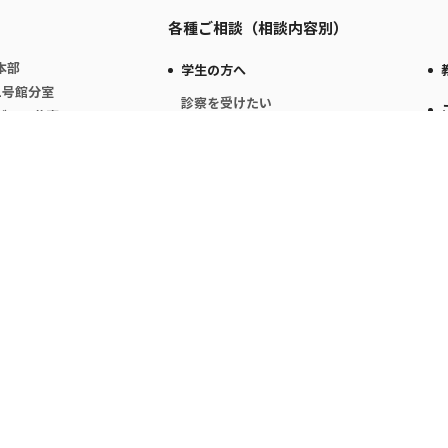
各種ご相談（相談内容別）
本部
学生の方へ
1号館分室
診察を受けたい
ゾーン分室
健康診断について
アクセシビリティリーダー育成プログラム
相談をしたい
- 心身の不調
- こころの悩み
- メタボについて
- 禁煙したい
- 障害者支援について
支援推進室
COPYRIGHT © KYUSHU UNIVERSITY Center for Health Sciences and Counseling