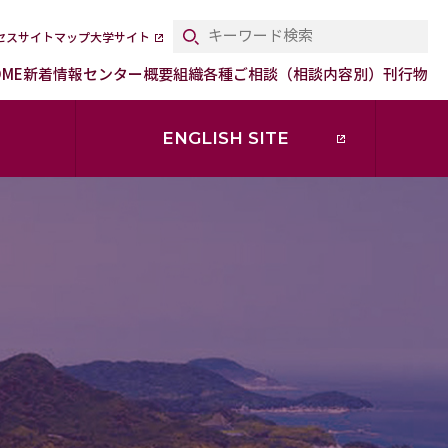
セス
サイトマップ
大学サイト
OME
新着情報
センター概要
組織
各種ご相談（相談内容別）
刊行物
ENGLISH SITE