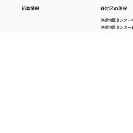
新着情報
各地区の施設
伊都地区センター
伊都地区センター
伊都地区ウエスト
病院地区分室
筑紫地区分室
大橋地区分室
センター概要
組織
センター長挨拶
コーディネート室
センター沿革
健康相談室
スタッフ
学生相談室
大学院・開講科目について
インクルージョン
ミッション
健康情報推進室