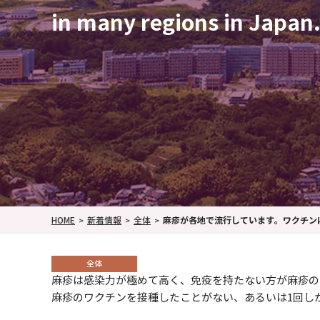
in many regions in Japan.
HOME
新着情報
全体
麻疹が各地で流行しています。ワクチンについて検討ください
全体
麻疹は感染力が極めて高く、免疫を持たない方が麻疹の
麻疹のワクチンを接種したことがない、あるいは1回し